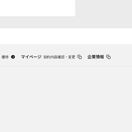
スポーツ
ドラマ
ンタリー
・ホビー
アダルト
マイページ
企業情報
・優待
契約内容確認・変更