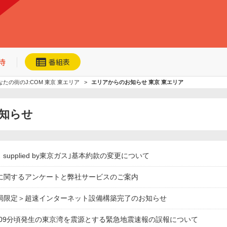
待
番組表
なたの街のJ:COM 東京 東エリア
エリアからのお知らせ 東京 東エリア
お知らせ
ネット動画
今日・明日の
おすすめ
ス supplied by東京ガス｣基本約款の変更について
加入者優待
に関するアンケートと弊社サービスのご案内
局限定＞超速インターネット設備構築完了のお知らせ
7時09分頃発生の東京湾を震源とする緊急地震速報の誤報について