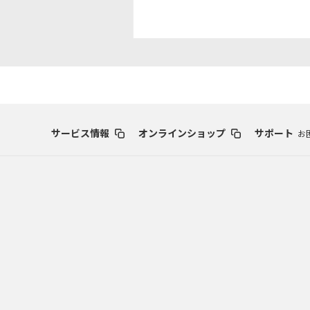
洋画
邦画
音
アニメ・キッズ
サービス情報
オンラインショップ
サポート
お
J:COM放送の地域チャンネル
J:テレ