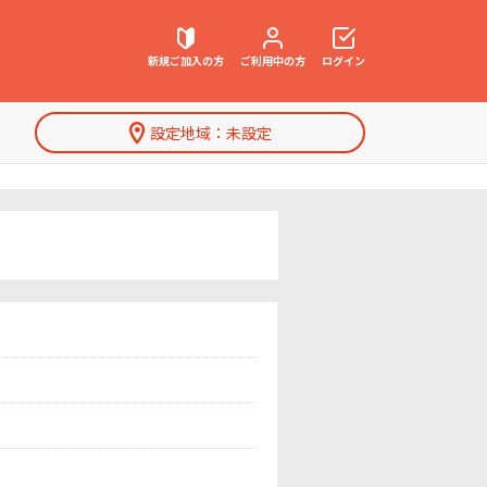
新規ご加入の方
ご利用中の方
ログイン
設定地域：
未設定
契約内容確認・変更
お困りごと解決・よくあるご質問
特集一覧