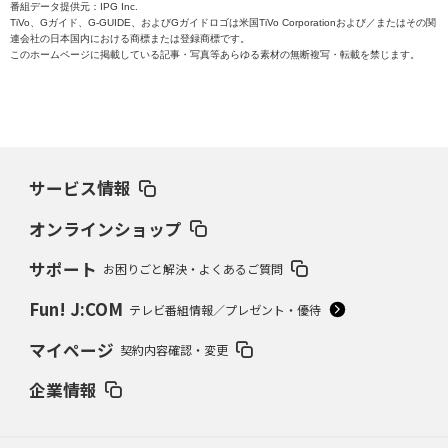
番組データ提供元：IPG Inc.
TiVo、Gガイド、G-GUIDE、およびGガイドロゴは米国TiVo Corporationおよび／またはその関
連会社の日本国内における商標または登録商標です。
このホームページに掲載している記事・写真等あらゆる素材の無断複写・転載を禁じます。
サービス情報
オンラインショップ
サポート
お困りごと解決・よくあるご質問
Fun! J:COM
テレビ番組情報／プレゼント・優待
マイページ
契約内容確認・変更
企業情報