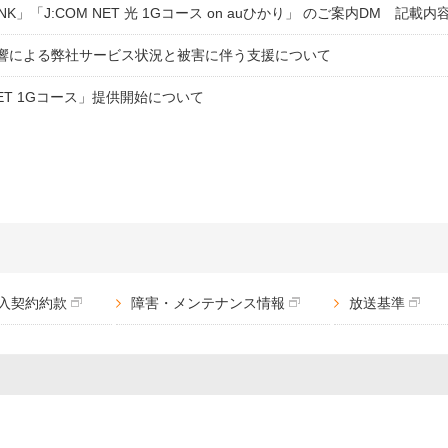
LINK」「J:COM NET 光 1Gコース on auひかり」 のご案内DM 記
海外ドラマ
国内ドラマ
アジア
影響による弊社サービス状況と被害に伴う支援について
楽
エンタメ・
バラエティ
ドキュメ
 NET 1Gコース」提供開始について
J:COMチャンネル
入契約約款
障害・メンテナンス情報
放送基準