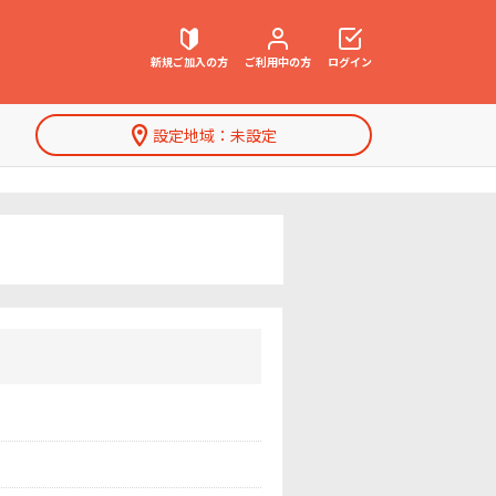
新規ご加入の方
ご利用中の方
ログイン
設定地域：
未設定
契約内容確認・変更
お困りごと解決・よくあるご質問
特集一覧