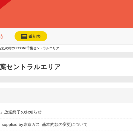
待
番組表
なたの街のJ:COM 千葉セントラルエリア
 千葉セントラルエリア
ネット動画
今日・明日の
おすすめ
加入者優待
オ」放送終了のお知らせ
ス supplied by東京ガス｣基本約款の変更について