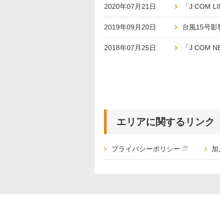
2020年07月21日
「J:COM 
洋画
邦画
2019年09月20日
台風15号
音
アニメ・キッズ
2018年07月25日
「J:COM
J:COM放送の地域チャンネル
エリアに関するリンク
J:テレ
プライバシーポリシー
加