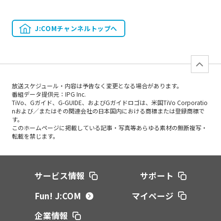
J:COMチャンネルトップへ
放送スケジュール・内容は予告なく変更となる場合があります。
番組データ提供元：IPG Inc.
TiVo、Gガイド、G-GUIDE、およびGガイドロゴは、米国TiVo Corporatio
nおよび／またはその関連会社の日本国内における商標または登録商標で
す。
このホームページに掲載している記事・写真等あらゆる素材の無断複写・
転載を禁じます。
サービス情報
サポート
Fun! J:COM
マイページ
企業情報