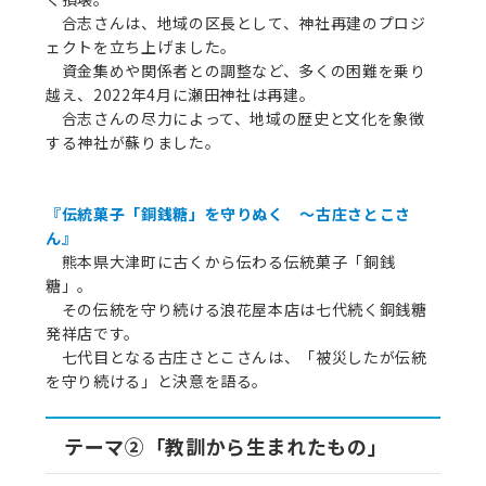
合志さんは、地域の区長として、神社再建のプロジ
ェクトを立ち上げました。
資金集めや関係者との調整など、多くの困難を乗り
越え、2022年4月に瀬田神社は再建。
合志さんの尽力によって、地域の歴史と文化を象徴
する神社が蘇りました。
『伝統菓子「銅銭糖」を守りぬく ～古庄さとこさ
ん』
熊本県大津町に古くから伝わる伝統菓子「銅銭
糖」。
その伝統を守り続ける浪花屋本店は七代続く銅銭糖
発祥店です。
七代目となる古庄さとこさんは、「被災したが伝統
を守り続ける」と決意を語る。
テーマ②「教訓から生まれたもの」