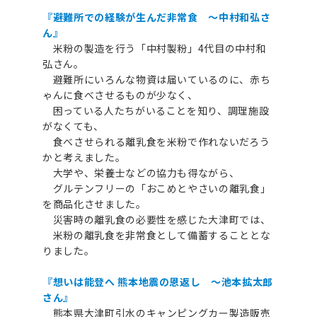
『避難所での経験が生んだ非常食 ～中村和弘さ
ん』
米粉の製造を行う「中村製粉」4代目の中村和
弘さん。
避難所にいろんな物資は届いているのに、赤ち
ゃんに食べさせるものが少なく、
困っている人たちがいることを知り、調理施設
がなくても、
食べさせられる離乳食を米粉で作れないだろう
かと考えました。
大学や、栄養士などの協力も得ながら、
グルテンフリーの「おこめとやさいの離乳食」
を商品化させました。
災害時の離乳食の必要性を感じた大津町では、
米粉の離乳食を非常食として備蓄することとな
りました。
『想いは能登へ 熊本地震の恩返し ～池本拡太郎
さん』
熊本県大津町引水のキャンピングカー製造販売