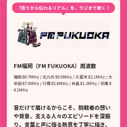
「語りから伝わるリアル」を、ラジオで聴く！
FM福岡（FM FUKUOKA）周波数
福岡 80.7MHz / 北九州 80.0MHz / 久留米 82.1MHz / 大
牟田 87.0MHz / 行橋 81.8MHz / 糸島 81.3MHz / 宗像 8
4.1MHz
音だけで届けるからこそ、挑戦者の想い
や背景、支える人々のエピソードを深掘
り。言葉と声に宿る熱意を丁寧に描き、