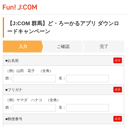
【J:COM 群馬】ど・ろーかるアプリ ダウンロ
ードキャンペーン
入力
ご確認
完了
■お名前
必須
（例）山田 花子 （全角）
姓：
名：
■フリガナ
必須
（例）ヤマダ ハナコ （全角）
姓：
名：
■郵便番号
必須