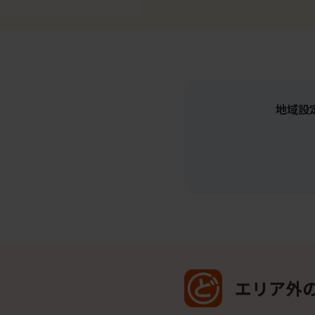
地域設
エリア外