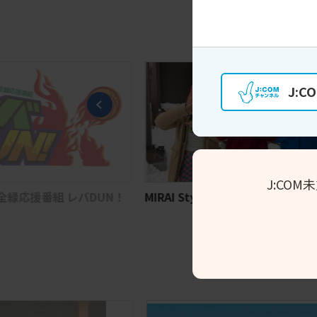
J:
J:CO
緑応援番組 レバDUN！
MIRAI Style SAPPORO