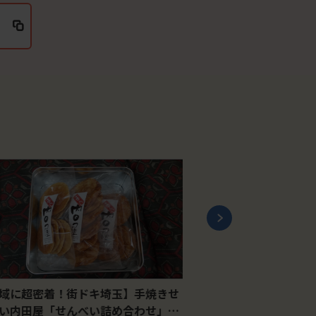
ら
に超密着！街ドキ埼玉】手焼きせ
「横浜DeNAベイスター
内田屋「せんべい詰め合わせ」【2
と尾形崇斗選手の直筆サ