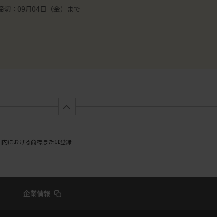
（2026年9月4日〆切）
プ」【2名様】（2026年
：09月04日（金）まで
応募締切：08月31日（月）
日本国内における商標または登録
企業情報