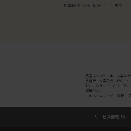
【天王寺動物園オリジナ
くんコラボ歯ブラシ＆家族みんな
5日（土）まで
応募締切：09月05日（土）まで
ーチェーン ゾウ（5名
残し予防セット（30名様）
放送スケジュール・内容は予
番組データ提供元：IPG Inc.
TiVo、Gガイド、G-GUI
商標です。
このホームページに掲載して
サービス情報