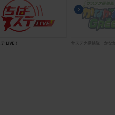
 LIVE！
サステナ探検隊 かながわ