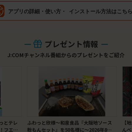
アプリの詳細・使い方・
インストール方法はこち
プレゼント情報
J:COMチャンネル番組からの
プレゼントをご紹介
とテレ
ふわっと欣様～和泉食品『大阪地ソース
【地域
！フエキ
粉もんセット』を50名様に～2026年8月
んべい