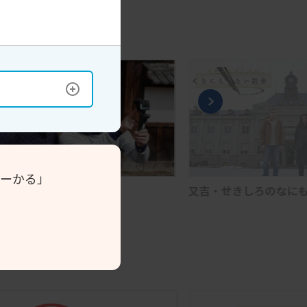
ーかる」
事の旅！発見
又吉・せきしろのなにも