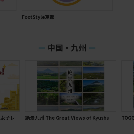
FootStyle京都
中国・九州
女子レ
絶景九州 The Great Views of Kyushu
TOG