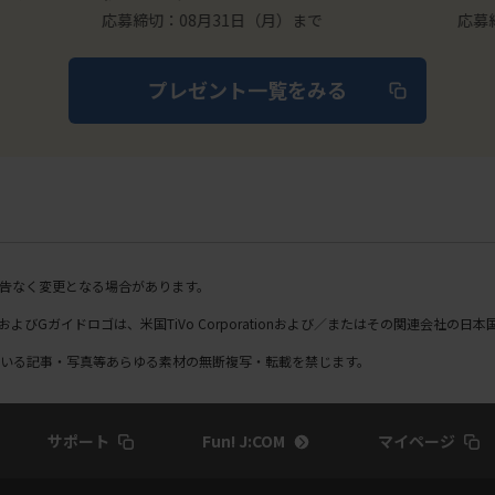
で磨き
プレゼント
名様】
応募締切：08月31日（月）まで
応募締切
プレゼント一覧をみる
告なく変更となる場合があります。
DE、およびGガイドロゴは、米国TiVo Corporationおよび／またはその関連会社の
いる記事・写真等あらゆる素材の無断複写・転載を禁じます。
サポート
Fun! J:COM
マイページ