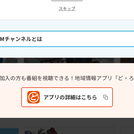
スキップ
北海道・東北
COMチャンネルとは
M未加入の方も番組を視聴できる！
地域情報アプリ「ど・ろ
釣りバカＺ
Ｕ字工
アプリの詳細はこちら
関東