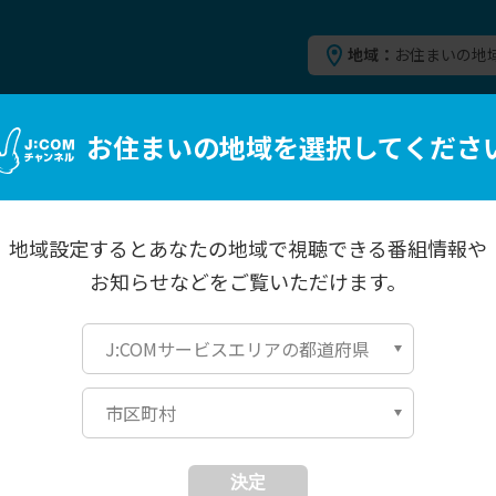
地域：
お住まいの地
お住まいの地域を
選択してくださ
地域設定するとあなたの地域で
視聴できる番組情報や
お知らせなどを
ご覧いただけます。
J:COMサービスエリアの都道府県
市区町村
北海道・東北
関東
関西
中国・九州
決定