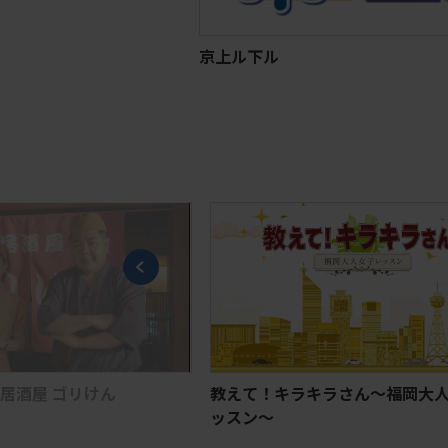
京上ル下ル
酒屋 ゴリけん
教えて！キラキラさん～福岡大人
ッスン～