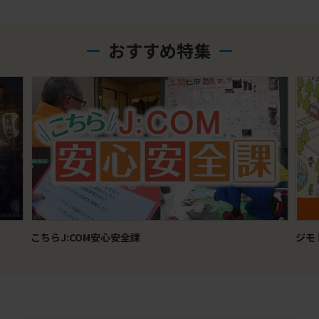
おすすめ特集
こちらJ:COM安心安全課
ジモ