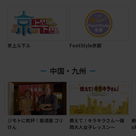
京上ル下ル
FootStyle京都
中国・九州
ジモトに乾杯！居酒屋 ゴリ
教えて！キラキラさん～福
絶
けん
岡大人女子レッスン～
o