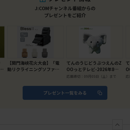
J:COMチャンネル番組からの
プレゼントをご紹介
埼
【関門海峡花火大会】「電
てんのうじどうぶつえんのZ
て
分お
動リクライニングソファ」2
OOっとテレビ-2026年8月
O
6
名様にプレゼント（2026年
視聴者プレゼント！ クイズ
応募締切：09月05日（土）まで
応
8月31日〆切）
でプレゼント！【天王寺動
物園オリジナル】マスコッ
プレゼント一覧をみる
トキーチェーン ゾウ（5名
ト
様）