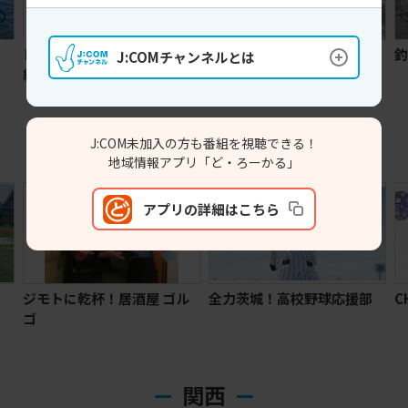
レバンガ北海道全緑応援番
MIRAI Style SAPPORO
J:COMチャンネルとは
組 レバDUN！
関東
J:COM未加入の方も番組を視聴できる！
地域情報アプリ「ど・ろーかる」
アプリの詳細はこちら
ジモトに乾杯！居酒屋 ゴル
全力茨城！高校野球応援部
C
ゴ
関西