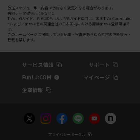
放送スケジュール・内容は予告なく変更となる場合があります。
番組データ提供元：IPG Inc.
TiVo、Gガイド、G-GUIDE、およびGガイドロゴは、米国TiVo Corporatio
nおよび／またはその関連会社の日本国内における商標または登録商標で
す。
このホームページに掲載している記事・写真等あらゆる素材の無断複写・
転載を禁じます。
サービス情報
サポート
Fun! J:COM
マイページ
企業情報
プライバシーポータル