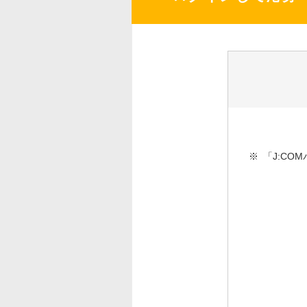
※
「J:C