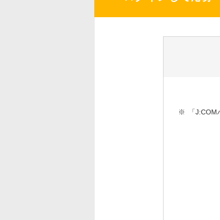
※
「J:C